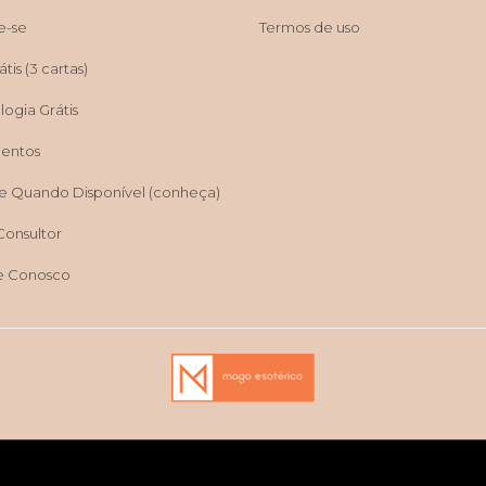
e-se
Termos de uso
tis (3 cartas)
ogia Grátis
entos
e Quando Disponível (conheça)
Consultor
e Conosco