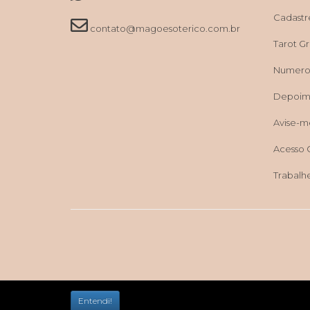
Cadastr
contato@magoesoterico.com.br
Tarot Grá
Numerol
Depoim
Avise-m
Acesso 
Trabalh
Entendi!