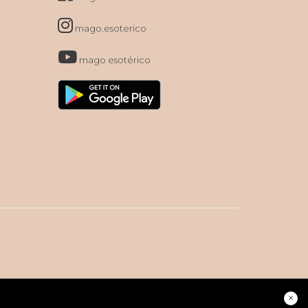
mago.esoterico
mago esotérico
×