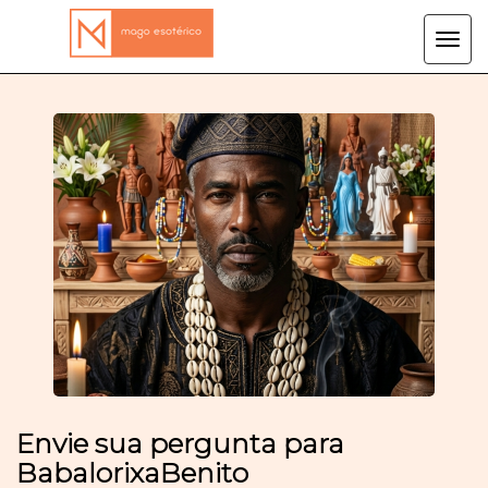
Tog
navi
Envie sua pergunta para
BabalorixaBenito