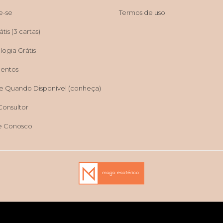
e-se
Termos de uso
tis (3 cartas)
ogia Grátis
entos
e Quando Disponível (conheça)
Consultor
e Conosco