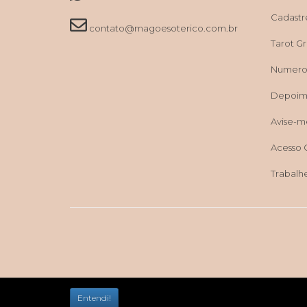
Cadastr
contato@magoesoterico.com.br
Tarot Grá
Numerol
Depoim
Avise-m
Acesso 
Trabalh
Entendi!