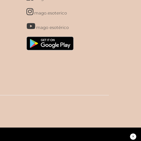
mago.esoterico
mago esotérico
×