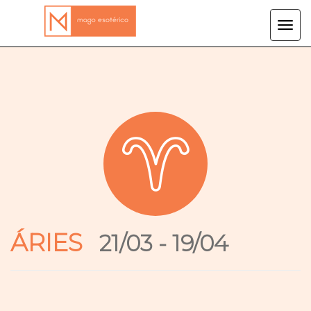
Tog
navi
ÁRIES
21/03 - 19/04