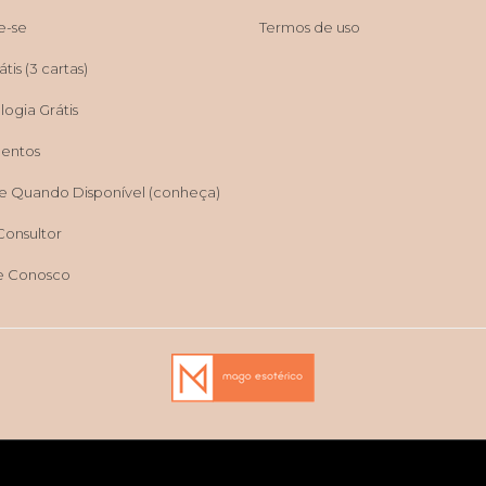
e-se
Termos de uso
tis (3 cartas)
ogia Grátis
entos
e Quando Disponível (conheça)
Consultor
e Conosco