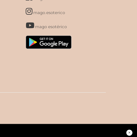
mago.esoterico
mago esotérico
×