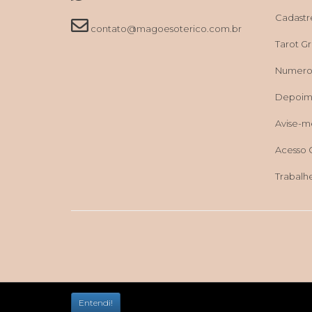
Cadastr
contato@magoesoterico.com.br
Tarot Grá
Numerol
Depoim
Avise-m
Acesso 
Trabalh
Entendi!