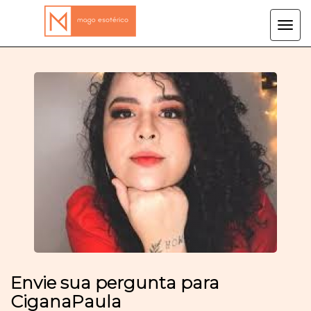
Tog
navi
Envie sua pergunta para
CiganaPaula