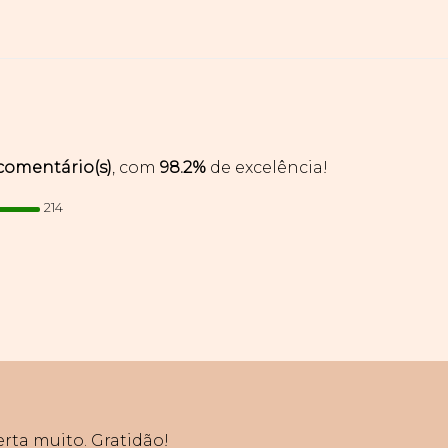
 comentário(s)
, com
98.2%
de excelência!
214
erta muito. Gratidão!