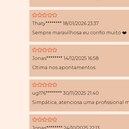
5
Thaty********
18/01/2026 23:37
Sempre maravilhosa eu confio muito ❤️
5
Jonas********
14/12/2025 16:58
Otima nos apontamentos.
5
ug176********
30/11/2025 21:40
Simpática, atenciosa uma profissional m
5
Jonas********
24/10/2025 22:13