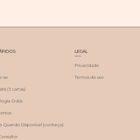
RÁPIDOS
LEGAL
Privacidade
e-se
Termos de uso
tis (3 cartas)
ogia Grátis
entos
e Quando Disponível (conheça)
Consultor