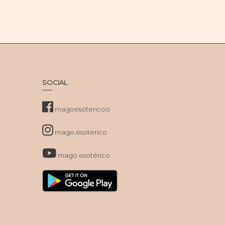
SOCIAL
magoesotericoo
mago.esoterico
mago esotérico