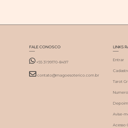
FALE CONOSCO
LINKS 
Entrar
+55 31 99170-8497
Cadastr
contato@magoesoterico.com.br
Tarot Grá
Numerol
Depoim
Avise-m
Acesso 