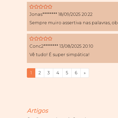
5
Jonas********
18/09/2025 20:22
Sempre muiro assertiva nas palavras, o
5
Conc2********
13/08/2025 20:10
Vê tudo! É super simpática!
1
2
3
4
5
6
»
Artigos