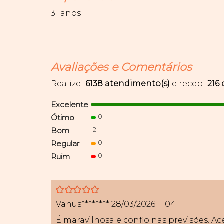
31 anos
Avaliações e Comentários
Realizei
6138 atendimento(s)
e recebi
216
Excelente
0
Ótimo
2
Bom
0
Regular
0
Ruim
5
Vanus********
28/03/2026 11:04
É maravilhosa e confio nas previsões. Ac