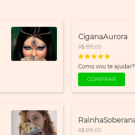
CiganaAurora
R$ 599,00
Como vou te ajudar?
COMPRAR
RainhaSoberan
R$ 599,00