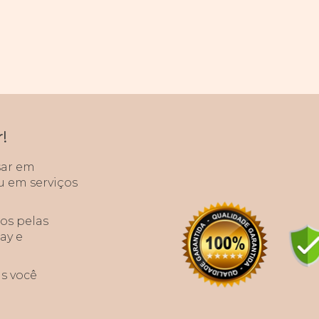
!
sar em
u em serviços
dos pelas
ay e
s você